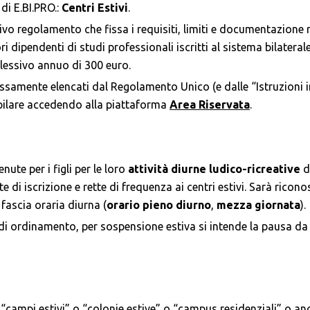
di E.BI.PRO.:
Centri Estivi
.
tivo regolamento che fissa i requisiti, limiti e documentazione r
ori dipendenti di studi professionali iscritti al sistema bilater
ssivo annuo di 300 euro.
samente elencati dal Regolamento Unico (e dalle “Istruzioni in s
ilare accedendo alla piattaforma
Area Riservata
.
ute per i figli per le loro
attività diurne ludico-ricreative
d
e di iscrizione e rette di frequenza ai centri estivi. Sarà ricono
 fascia oraria diurna (
orario pieno diurno
,
mezza giornata
).
 di ordinamento, per sospensione estiva si intende la pausa da 
 “campi estivi” o “colonie estive” o “campus residenziali” o an