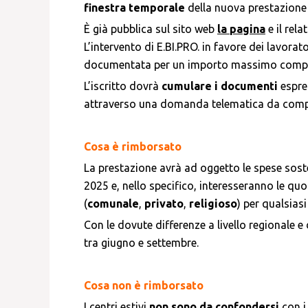
finestra temporale
della nuova prestazione 
È già pubblica sul sito web
la pagina
e il rela
L’intervento di E.BI.PRO. in favore dei lavorat
documentata per un importo massimo comple
L’iscritto dovrà
cumulare i documenti
espres
attraverso una domanda telematica da comp
Cosa è rimborsato
La prestazione avrà ad oggetto le spese sosten
2025 e, nello specifico, interesseranno le quot
(
comunale
,
privato
,
religioso
) per qualsiasi
Con le dovute differenze a livello regionale e
tra giugno e settembre.
Cosa non è rimborsato
I centri estivi
non sono da confondersi
con i