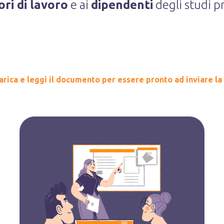
ori di lavoro
e ai
dipendenti
degli studi pr
arica e leggi il documento per essere pronto ad inviare la