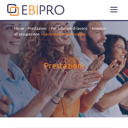
Home
>
Prestazioni
>
Per il datore di lavoro
>
Incentivi
all’occupazione
>
Lavoratori in sostituzione
Prestazioni